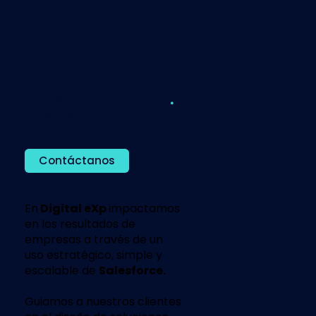
Salesforce no falló
.
La implementación sí.
Contáctanos
En
Digital eXp
impactamos
en los resultados de
empresas a través de un
uso estratégico, simple y
escalable de
Salesforce.
Guiamos a nuestros clientes