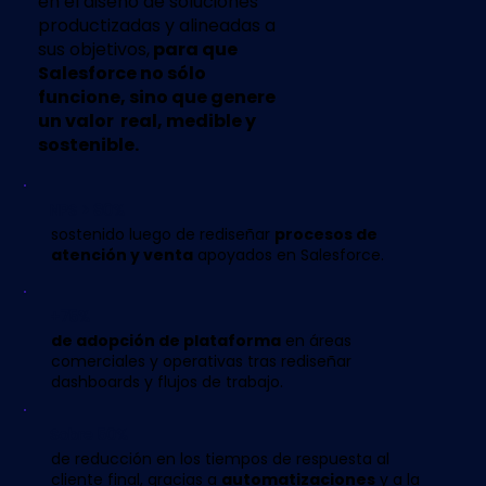
en el diseño de soluciones
productizadas y alineadas a
sus objetivos,
para que
Salesforce no sólo
funcione, sino que genere
un valor real, medible y
sostenible.
NPS > 80%
sostenido luego de rediseñar
procesos de
atención y venta
apoyados en Salesforce.
+75%
de adopción de plataforma
en áreas
comerciales y operativas tras rediseñar
dashboards y flujos de trabajo.
Sobre 50%
de reducción en los tiempos de respuesta al
cliente final, gracias a
automatizaciones
y a la