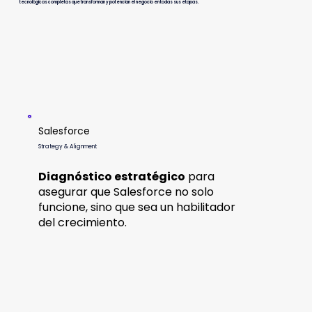
tecnológicas completas que transforman y potencian el negocio en todas sus etapas.
Salesforce
Strategy & Alignment
Diagnóstico estratégico
para
asegurar que Salesforce no solo
funcione, sino que sea un habilitador
del crecimiento.​