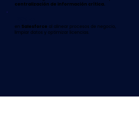
centralización de información crítica.
+160% ROI
en
Salesforce
al alinear procesos de negocio,
limpiar datos y optimizar licencias.