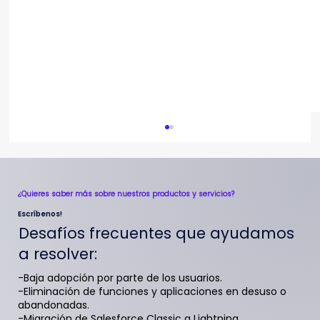
¿Quieres saber más sobre nuestros productos y servicios?
Escríbenos!
Desafíos frecuentes que ayudamos
a resolver:
-Baja adopción por parte de los usuarios.
-Eliminación de funciones y aplicaciones en desuso o
Los datos: un recurso estratégico que
abandonadas.
Chile no puede descuidar
-Migración de Salesforce Classic a Lightning.