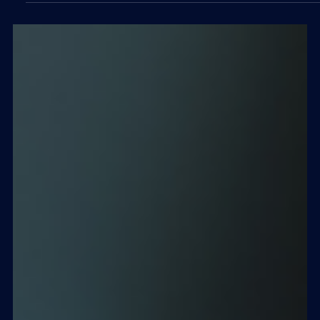
Regular la Inteligencia Artificial sin
asfixiar el futuro de Chile
La Ley de Inteligencia Artificial en discusión en el Senado
de Chile representa una oportunidad histórica para
equilibrar protección de derechos, ética y fomento de la
innovación tecnológica. Su éxito dependerá de nuestra
capacidad para legislar con visión, flexibilidad y
conocimiento técnico, evitando que la regulación se
convierta en un freno que deje al país rezagado en la
carrera digital global. La discusión sobre la futura Ley de
Inteligencia Artificial en Chile ya no es